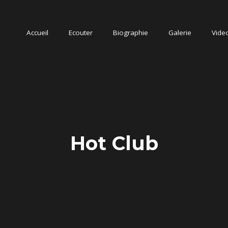
Accueil
Accueil
Ecouter
Ecouter
Biographie
Biographie
Galerie
Galerie
Vide
Vide
Hot Club