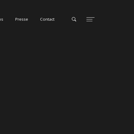
os
os
Presse
Presse
Contact
Contact